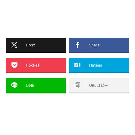
Post
Share
Pocket
Hatena
LINE
URLコピー