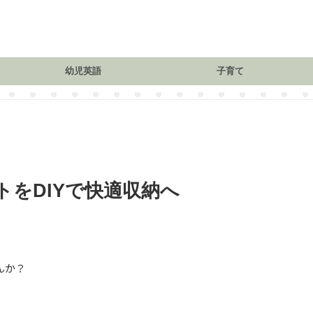
幼児英語
子育て
をDIYで快適収納へ
んか？